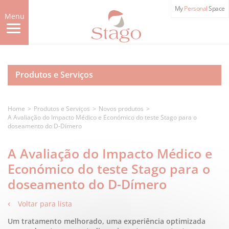
Skip
My
Personal
Space
to
Menu
main
content
Produtos e Serviços
Home
Produtos e Serviços
Novos produtos
A Avaliação do Impacto Médico e Económico do teste Stago para o
doseamento do D-Dímero
A Avaliação do Impacto Médico e
Económico do teste Stago para o
doseamento do D-Dímero
Voltar para lista
Um tratamento melhorado, uma experiência optimizada