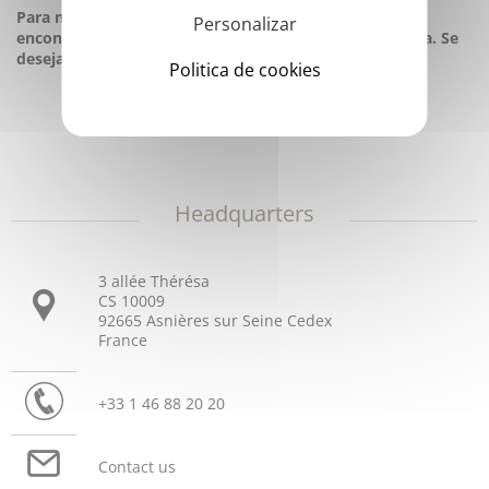
Para mais informação, um white paper (detalhado)
Personalizar
encontra-se publicado e à sua disposição para consulta. Se
desejar receber uma cópia, por favor, contacte-nos.
Politica de cookies
Headquarters
3 allée Thérésa
CS 10009
92665 Asnières sur Seine Cedex
France
+33 1 46 88 20 20
Contact us