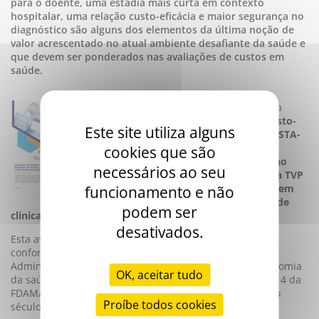
para o doente, uma estadia mais curta em contexto
hospitalar, uma relação custo-eficácia e maior segurança no
diagnóstico são alguns dos elementos da última noção de
valor acrescentado no atual ambiente desafiante da saúde e
que devem ser ponderados nas avaliações de custos em
saúde.
Neste contexto, a Stago adjudicou à Alira
Health a realização de um
estudo de custo-
Este site utiliza alguns
efectividade, que permitiu comparar o STA-
Liatest D-Di com outros testes de
cookies que são
doseamento de D-Dímero disponíveis no
necessários ao seu
mercado, com efeito para a exclusão da TVP
quando este de dosemento é utilizado em
funcionamento e não
conjunto com um score de probabilidade
podem ser
clínica pré-teste.
desativados.
Esta avaliação médica e económica foi realizada em
conformidade com a definição da Federal Drug
Administration (FDA) em termos de informação em economia
OK, aceitar tudo
da saúde (HCEI), secção 502(a), modificada pela seção 114 da
FDAMA e a seção 3037 da lei sobre cuidados médicos do
Proíbe todos cookies
século 21.