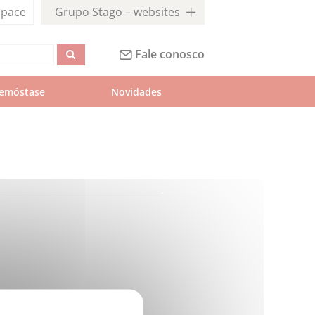
pace
Grupo Stago – websites
Fale conosco
emóstase
Novidades