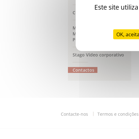
Este site util
Codico de ética da Stago
Mensagem da Country
Manager da Stago
OK, aceit
Portugal
Stago Vídeo corporativo
Contactos
Contacte-nos
Termos e condições