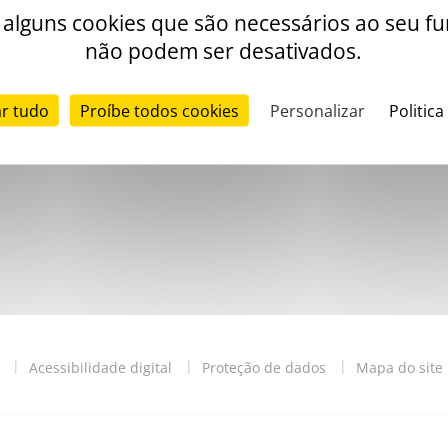
www.stago.pt
iza alguns cookies que são necessários ao seu 
não podem ser desativados.
ar tudo
Proíbe todos cookies
Personalizar
Politica
Acessibilidade digital
Proteção de dados
Mapa do site