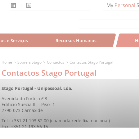
My
Personal
S
os e Serviços
Recursos Humanos
H
Home
Sobre a Stago
Contactos
Contactos Stago Portugal
Contactos Stago Portugal
Stago Portugal - Unipessoal, Lda.
Avenida do Forte, nº 3
Edifício Suécia III – Piso -1
2790-073 Carnaxide
Tel.: +351 21 193 52 00 (chamada rede fixa nacional)
Fax: +351 21 193 56 15
info@pt.stago.com