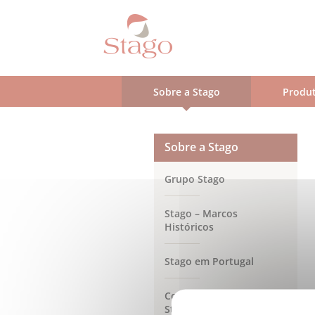
Skip
to
main
content
Sobre a Stago
Produt
Sobre a Stago
Grupo Stago
Stago – Marcos
Históricos
Stago em Portugal
Compromisso de RSE do
Stago Group