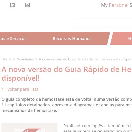
My
Personal
S
os e Serviços
Recursos Humanos
H
Home
Novidades
A nova versão do Guia Rápido de Hemostase está disponí
A nova versão do Guia Rápido de H
disponível!
Voltar para lista
O guia completo da hemostase está de volta, numa versão comp
11 capítulos detalhados, apresenta diagramas e tabelas para m
mecanismos da hemostase.
Publicado em inglês e também já t
este guia tem-se revelado um supo