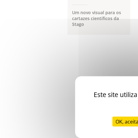
Um novo visual para os
cartazes científicos da
Stago
Este site util
OK, aceit