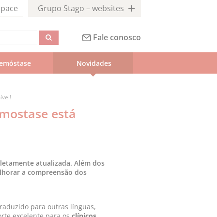
pace
Grupo Stago – websites
Fale conosco
emóstase
Novidades
vel!
emostase está
letamente atualizada. Além dos
elhorar a compreensão dos
raduzido para outras línguas,
rte excelente para os
clínicos
,