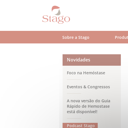
Skip
to
main
content
Sobre a Stago
Produt
Novidades
Foco na Hemóstase
Eventos & Congressos
A nova versão do Guia
Rápido de Hemostase
está disponível!
Podcast Stago