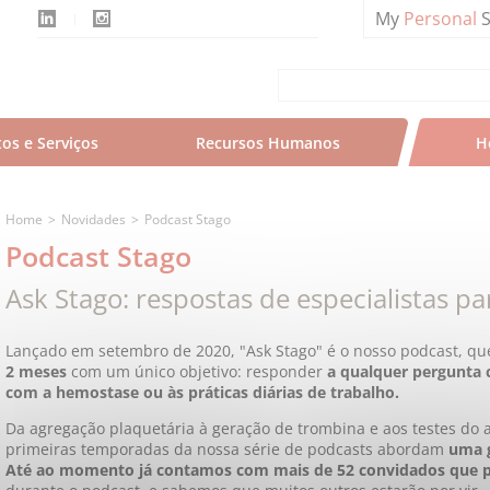
My
Personal
S
os e Serviços
Recursos Humanos
H
Home
Novidades
Podcast Stago
Podcast Stago
Ask Stago: respostas de especialistas pa
Lançado em setembro de 2020, "Ask Stago" é o nosso podcast, q
2 meses
com um único objetivo: responder
a qualquer pergunta c
com a hemostase ou às práticas diárias de trabalho.
Da agregação plaquetária à geração de trombina e aos testes do a
primeiras temporadas da nossa série de podcasts abordam
uma g
Até ao momento já contamos com mais de 52 convidados que 