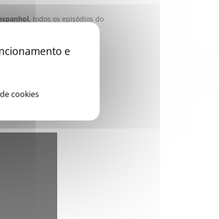
.
 espanhol
, todos os episódios do
ast
, através da sua
página
funcionamento e
e-mail a sua questão para
 de cookies