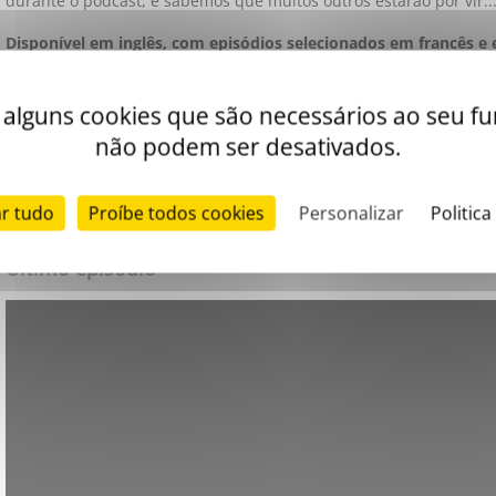
durante o podcast, e sabemos que muitos outros estarão por vir..
Disponível em inglês, com episódios selecionados em francês e
nosso podcast estão
acessíveis em qualquer plataforma de podc
dedicada no Podcastics
ou através do nosso
Canal YouTube
.
iza alguns cookies que são necessários ao seu 
não podem ser desativados.
Estamos à sua disposição para que nos envie a sua pergunta por 
ar tudo
Proíbe todos cookies
Personalizar
Politica
ask@stago.com
e desafiar os nossos especialistas!
Último episódio