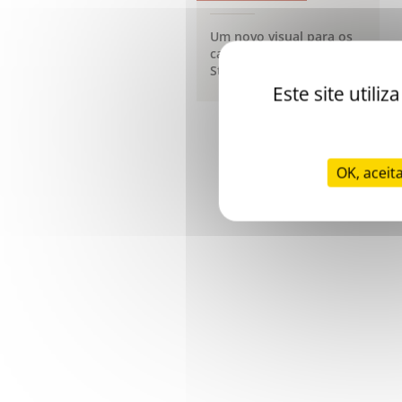
Um novo visual para os
cartazes científicos da
Stago
Este site util
OK, aceit