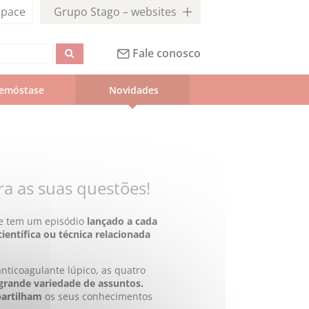
pace
Grupo Stago – websites
Fale conosco
emóstase
Novidades
ra as suas questões!
ue tem um episódio
lançado a cada
ientífica ou técnica relacionada
nticoagulante lúpico, as quatro
rande variedade de assuntos.
partilham
os seus conhecimentos